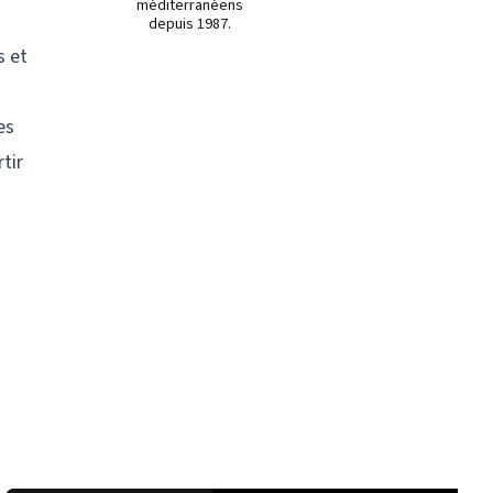
méditerranéens
depuis 1987.
s et
es
tir