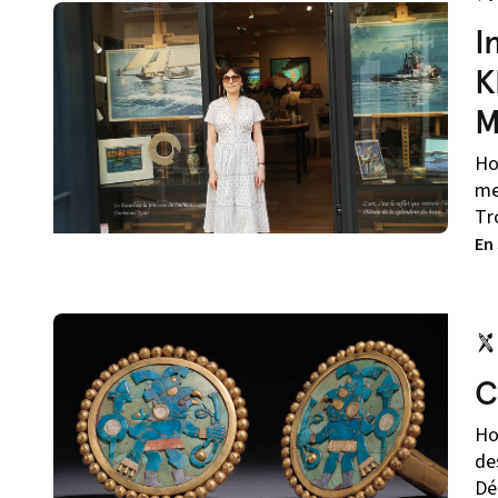
I
K
M
Ho
me
Tro
En
C
Ho
de
Dé