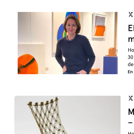
E
m
Ho
30
de
En
M
–
Ho