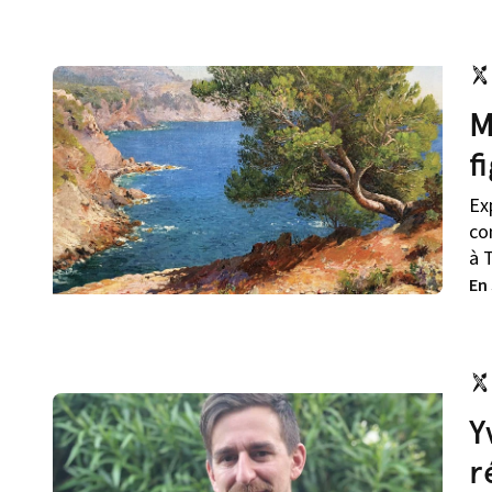
M
f
Ex
co
à 
En
Y
r