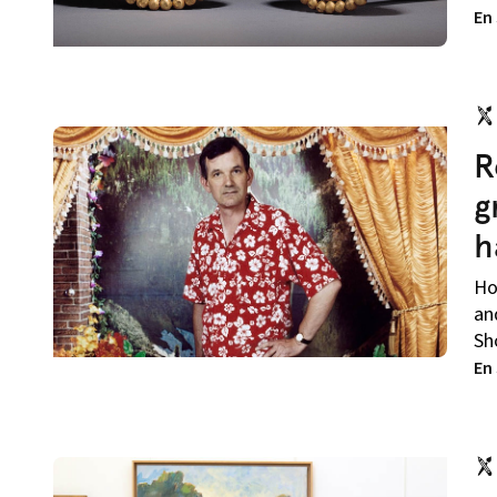
En
R
g
h
Ho
an
Sho
En