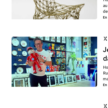
au
de
En
J
d
Ho
Ru
ma
En