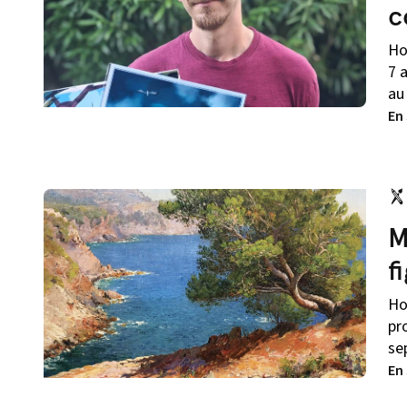
c
Ho
7 
au 
En
M
f
Ho
pr
se
En