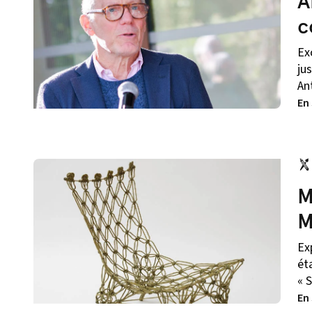
A
c
Ex
ju
An
En
M
M
Exp
ét
« S
En