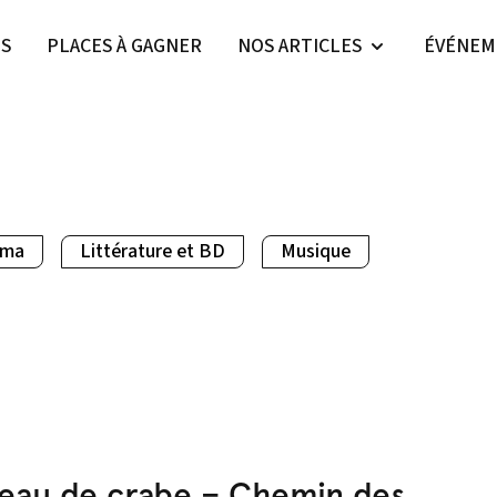
ES
PLACES À GAGNER
NOS ARTICLES
ÉVÉNEM
éma
Littérature et BD
Musique
eau de crabe – Chemin des