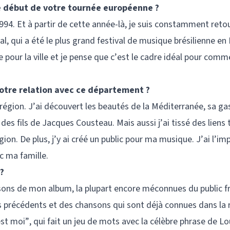
 le début de votre tournée européenne ?
994. Et à partir de cette année-là, je suis constamment ret
val, qui a été le plus grand festival de musique brésilienne e
e pour la ville et je pense que c’est le cadre idéal pour comm
votre relation avec ce département ?
a région. J’ai découvert les beautés de la Méditerranée, sa 
es fils de Jacques Cousteau. Mais aussi j’ai tissé des liens t
ion. De plus, j’y ai créé un public pour ma musique. J’ai l’i
c ma famille.
?
sons de mon album, la plupart encore méconnues du public fr
 précédents et des chansons qui sont déjà connues dans la 
est moi”, qui fait un jeu de mots avec la célèbre phrase de Lou