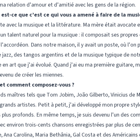
 relation d’amour et d’amitié avec les gens de la région.
 est-ce que c’est ce qui vous a amené à faire de la musi
rte avec la musique et la littérature. Ma mère était avocate 
t un talent naturel pour la musique : il composait ses propres
 l’accordéon. Dans notre maison, il y avait un poste, où l’on 
e jazz, des tangos argentins et de la musique typique de not
 en art que j’ai évolué. Quand j’ai eu ma première guitare, m
evenu de créer les miennes.
e et comment composez-vous ?
nds maîtres tels que Tom Jobim, João Gilberto, Vinicius de M
rands artistes. Petit à petit, j’ai développé mon propre styl
 plus profonds. En même temps, je suis devenu l’un des co
avec environ trois-cents chansons enregistrées par plus de ce
e, Ana Carolina, Maria Bethânia, Gal Costa et des Américai