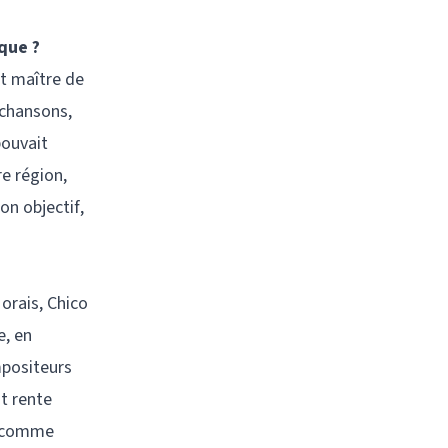
que ?
et maître de
 chansons,
pouvait
re région,
on objectif,
orais, Chico
e, en
mpositeurs
nt rente
ns comme