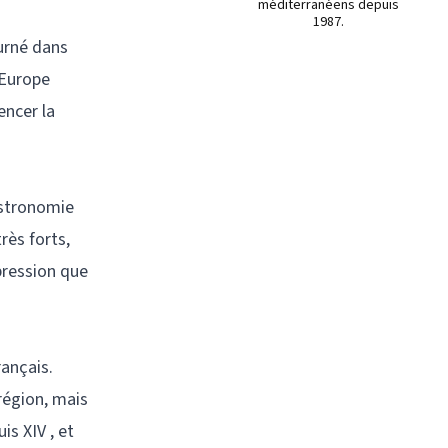
méditerranéens depuis
1987.
ourné dans
n Europe
encer la
gastronomie
rès forts,
mpression que
ançais.
région, mais
is XIV , et