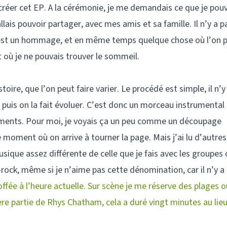
créer cet EP. A la cérémonie, je me demandais ce que je pouv
llais pouvoir partager, avec mes amis et sa famille. Il n’y a 
C’est un hommage, et en même temps quelque chose où l’on 
t où je ne pouvais trouver le sommeil.
ire, que l’on peut faire varier. Le procédé est simple, il n’y
, puis on la fait évoluer. C’est donc un morceau instrumental
ements. Pour moi, je voyais ça un peu comme un découpage
le moment où on arrive à tourner la page. Mais j’ai lu d’autres
ique assez différente de celle que je fais avec les groupes o
-rock, même si je n’aime pas cette dénomination, car il n’y a 
offée à l’heure actuelle. Sur scène je me réserve des plages o
ère partie de Rhys Chatham, cela a duré vingt minutes au lieu