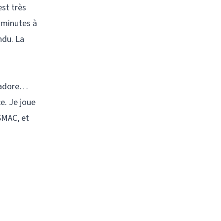
est très
 minutes à
ndu. La
j’adore…
ce. Je joue
 SMAC, et