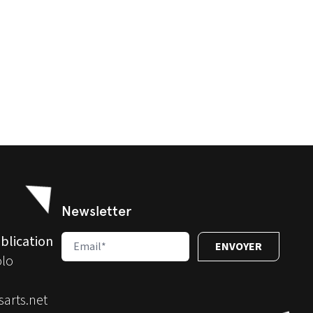
Newsletter
blication
olo
arts.net