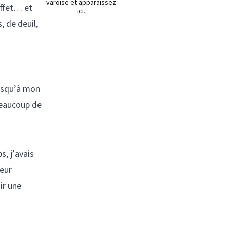
varoise et apparaissez
effet… et
ici.
 de deuil,
jusqu’à mon
beaucoup de
s, j’avais
leur
ir une