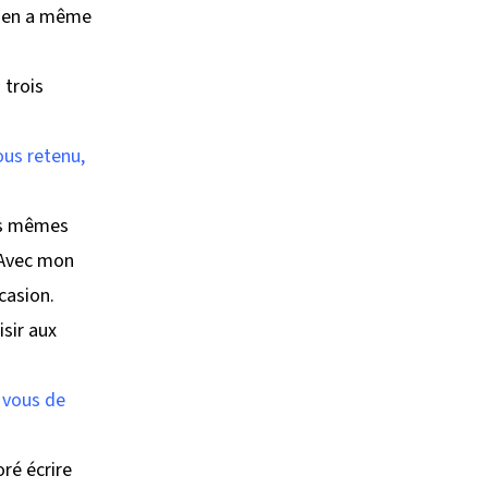
le en a même
 trois
ous retenu,
les mêmes
. Avec mon
casion.
isir aux
 vous de
oré écrire