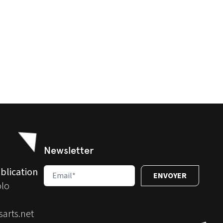
Newsletter
blication
olo
arts.net