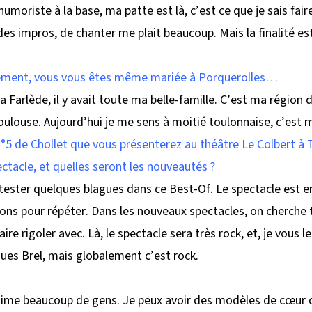
moriste à la base, ma patte est là, c’est ce que je sais faire
des impros, de chanter me plait beaucoup. Mais la finalité es
rtement, vous vous êtes même mariée à Porquerolles…
la Farlède, il y avait toute ma belle-famille. C’est ma région 
 Toulouse. Aujourd’hui je me sens à moitié toulonnaise, c’est 
N°5 de Chollet que vous présenterez au théâtre Le Colbert à 
ectacle, et quelles seront les nouveautés ?
 tester quelques blagues dans ce Best-Of. Le spectacle est e
ons pour répéter. Dans les nouveaux spectacles, on cherche 
ire rigoler avec. Là, le spectacle sera très rock, et, je vous le
ques Brel, mais globalement c’est rock.
’aime beaucoup de gens. Je peux avoir des modèles de cœu