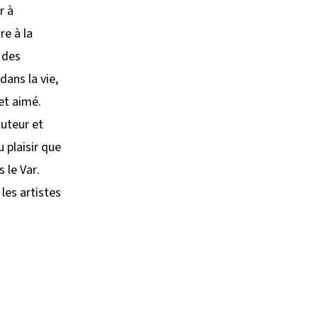
r à
e à la
i des
dans la vie,
 et aimé.
auteur et
 plaisir que
 le Var.
les artistes