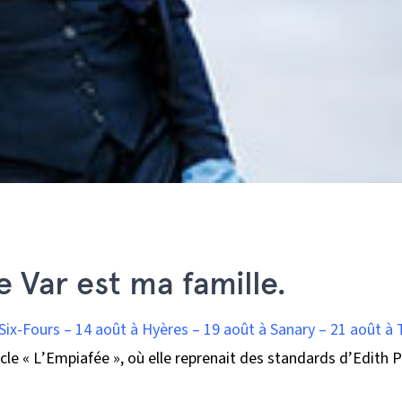
Var est ma famille.
Six-Fours – 14 août à Hyères – 19 août à Sanary – 21 août à
le « L’Empiafée », où elle reprenait des standards d’Edith P