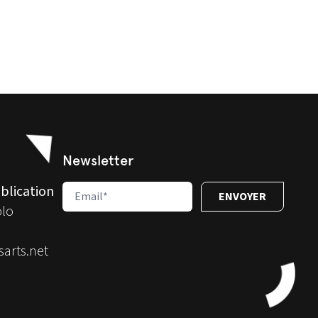
Newsletter
blication
olo
arts.net