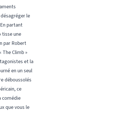
raments
 désagréger le
 En partant
o tisse une
en par Robert
« The Climb »
tagonistes et la
ourné en un seul
tre déboussolés
ricain, ce
la comédie
ux que vous le