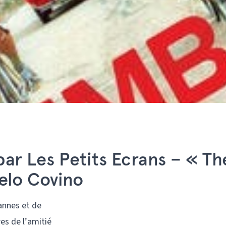
r Les Petits Ecrans – « Th
elo Covino
annes et de
es de l’amitié