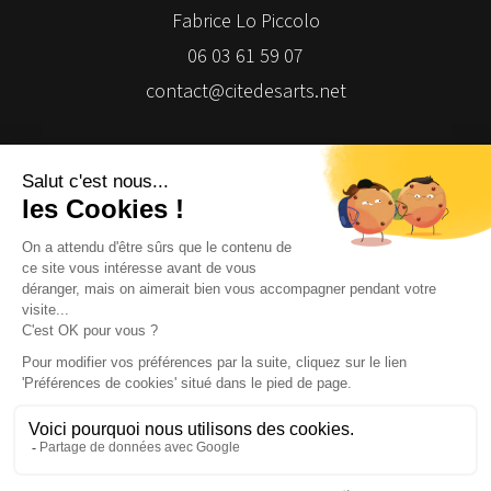
Fabrice Lo Piccolo
06 03 61 59 07
contact@citedesarts.net
Newsletter
Facebook
Facebook
Facebook
Facebook
© 2026 | Cité des Arts | Tous droits réservés
Termes et conditions
|
Gestion des cookies
|
Réalisation Isomorph