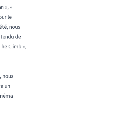
n », «
our le
été, nous
attendu de
The Climb »,
, nous
ra un
cinéma