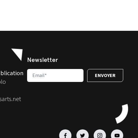
Newsletter
blication
olo
arts.net