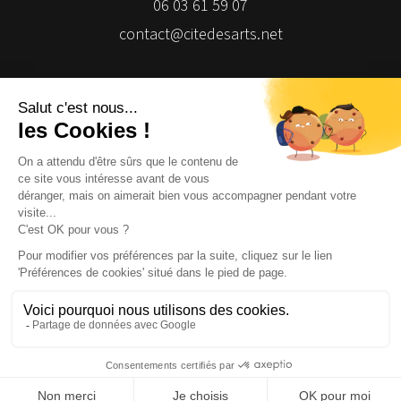
06 03 61 59 07
contact@citedesarts.net
Newsletter
Facebook
Facebook
Facebook
Facebook
© 2026 | Cité des Arts | Tous droits réservés
Termes et conditions
|
Gestion des cookies
|
Réalisation Isomorph