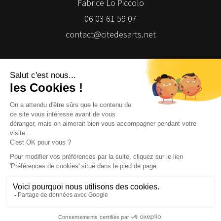
Fabrice Lo Piccolo
06 03 61 59 07
contact@citedesarts.net
Newsletter
Facebook
Facebook
Facebook
Facebook
© 2026 | Cité des Arts | Tous droits réservés
Termes et conditions
|
Gestion des cookies
|
Réalisation Isomorph