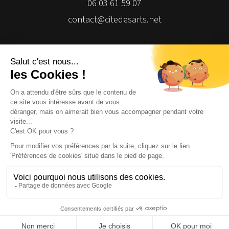
06 03 61 59 07
contact@citedesarts.net
Newsletter
Facebook
Facebook
Facebook
Facebook
© 2026 | Cité des Arts | Tous droits réservés
Termes et conditions
|
Gestion des cookies
|
Réalisation Isomorph