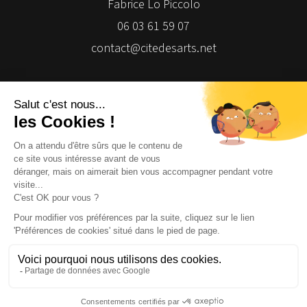
Fabrice Lo Piccolo
06 03 61 59 07
contact@citedesarts.net
Newsletter
Facebook
Facebook
Facebook
Facebook
© 2026 | Cité des Arts | Tous droits réservés
Termes et conditions
|
Gestion des cookies
|
Réalisation Isomorph