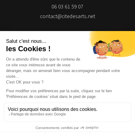
06 03 61 59 07
contact@citedesarts.net
Newsletter
Facebook
Facebook
Facebook
Facebook
© 2026 | Cité des Arts | Tous droits réservés
Termes et conditions
|
Gestion des cookies
|
Réalisation Isomorph