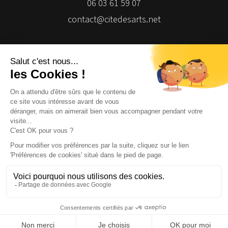
06 03 61 59 07
contact@citedesarts.net
Newsletter
Facebook
Facebook
Facebook
Facebook
© 2026 | Cité des Arts | Tous droits réservés
Termes et conditions
|
Gestion des cookies
|
Réalisation Isomorph