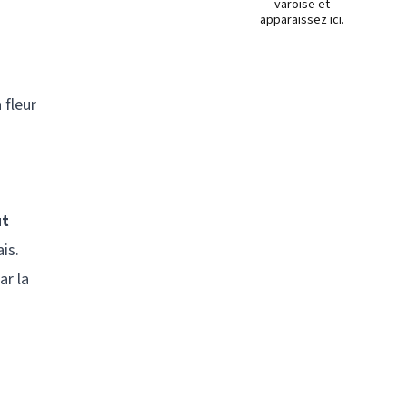
varoise et
n
apparaissez ici.
 fleur
s
ut
is.
ar la