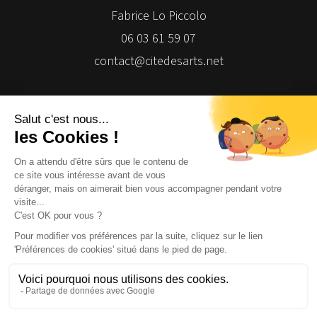
Fabrice Lo Piccolo
06 03 61 59 07
contact@citedesarts.net
Newsletter
Facebook
Facebook
Facebook
Facebook
© 2026 | Cité des Arts | Tous droits réservés
Termes et conditions
|
Gestion des cookies
|
Réalisation Isomorph