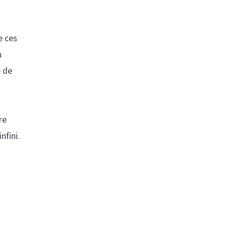
e ces
n
e de
re
nfini.