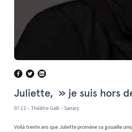
Juliette, » je suis hors
07.12 – Théâtre Galli – Sanary
Voilà trente ans que Juliette promène sa gouaille uni