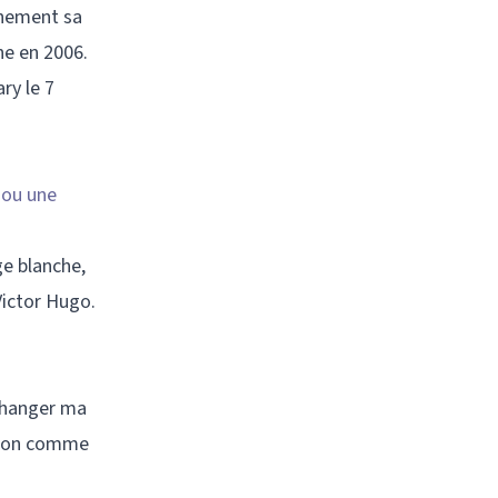
inement sa
ne en 2006.
ry le 7
 ou une
ge blanche,
Victor Hugo.
 changer ma
anson comme