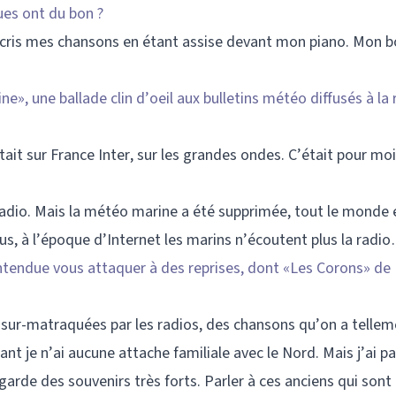
ues ont du bon ?
’écris mes chansons en étant assise devant mon piano. Mon b
ne», une ballade clin d’oeil aux bulletins météo diffusés à la 
était sur France Inter, sur les grandes ondes. C’était pour m
la radio. Mais la météo marine a été supprimée, tout le monde 
s, à l’époque d’Internet les marins n’écoutent plus la radi
tendue vous attaquer à des reprises, dont «Les Corons» de 
s sur-matraquées par les radios, des chansons qu’on a telle
t je n’ai aucune attache familiale avec le Nord. Mais j’ai p
 garde des souvenirs très forts. Parler à ces anciens qui son