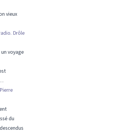
on vieux
radio. Drôle
oi un voyage
est
o…
Pierre
ment
assé du
t descendus