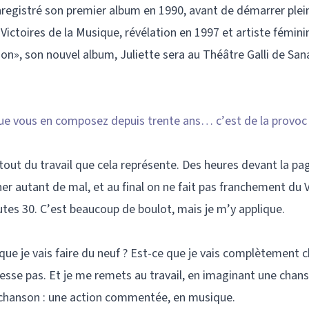
nregistré son premier album en 1990, avant de démarrer ple
Victoires de la Musique, révélation en 1997 et artiste fémini
on», son nouvel album, Juliette sera au Théâtre Galli de Sana
 que vous en composez depuis trente ans… c’est de la provoc
rtout du travail que cela représente. Des heures devant la pa
ner autant de mal, et au final on ne fait pas franchement du 
tes 30. C’est beaucoup de boulot, mais je m’y applique.
 que je vais faire du neuf ? Est-ce que je vais complètement
éresse pas. Et je me remets au travail, en imaginant une ch
e chanson : une action commentée, en musique.