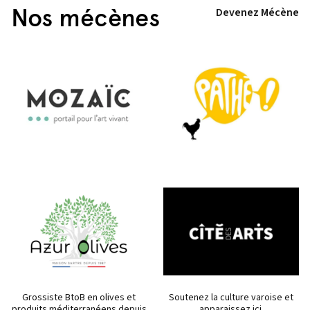
Nos mécènes
Devenez Mécène
Grossiste BtoB en olives et
Soutenez la culture varoise et
produits méditerranéens depuis
apparaissez ici.