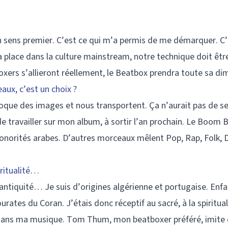
 sens premier. C’est ce qui m’a permis de me démarquer. C’
a place dans la culture mainstream, notre technique doit êtr
oxers s’allieront réellement, le Beatbox prendra toute sa di
ux, c’est un choix ?
voque des images et nous transportent. Ça n’aurait pas de s
de travailler sur mon album, à sortir l’an prochain. Le Boom 
 sonorités arabes. D’autres morceaux mêlent Pop, Rap, Folk, 
iritualité…
 l’antiquité… Je suis d’origines algérienne et portugaise. Enf
urates du Coran. J’étais donc réceptif au sacré, à la spiritu
s dans ma musique. Tom Thum, mon beatboxer préféré, imite