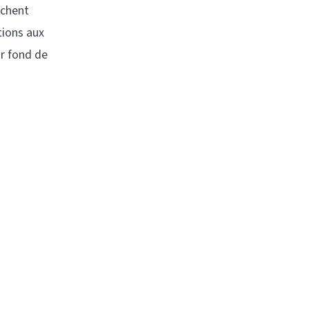
uchent
tions aux
ur fond de