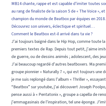
MB14 chante, rappe et est capable d’imiter toutes so
au rang de finaliste de la saison 5 de « The Voice », e
champion du monde de Beatbox par équipes en 2018. Da
Découvrez son univers, éclectique et spirituel…
Comment le Beatbox est-il arrivé dans ta vie ?
J’ai toujours baigné dans le Hip Hop, comme toute la 
premiers textes de Rap. Depuis tout petit, j’aime imite
de guerre, ou de dessins animés ; adolescent, des je
J’ai beaucoup regardé d’autres beatboxers. Ma premiè
groupe pionnier « Naturally 7 », qui est toujours une
je me suis replongé dans l’album « Thriller », essaya
“Beatbox” sur youtube, j’ai découvert Joseph Poolpo, q
pense aussi à « Pentatonix », groupe a capella de reno
j’emmagasinais de l’inspiration, tel une éponge. J’imit