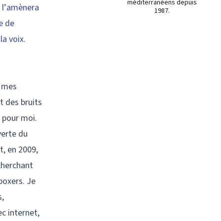
méditerranéens depuis
i l’amènera
1987.
re de
a voix.
e mes
t des bruits
 pour moi.
verte du
t, en 2009,
cherchant
boxers. Je
s,
ec internet,