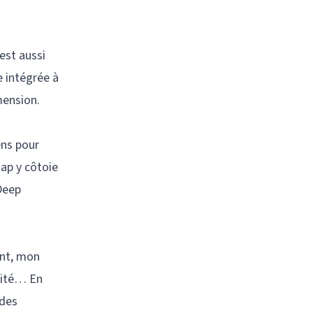
est aussi
e intégrée à
mension.
ens pour
Bap y côtoie
Deep
ant, mon
alité… En
 des