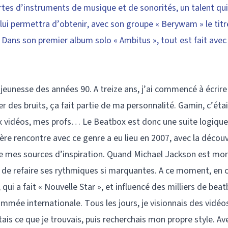
rtes d’instruments de musique et de sonorités, un talent qu
t lui permettra d’obtenir, avec son groupe « Berywam » le tit
ns son premier album solo « Ambitus », tout est fait avec l
jeunesse des années 90. A treize ans, j’ai commencé à écrir
r des bruits, ça fait partie de ma personnalité. Gamin, c’étai
ux vidéos, mes profs… Le Beatbox est donc une suite logique
re rencontre avec ce genre a eu lieu en 2007, avec la décou
 de mes sources d’inspiration. Quand Michael Jackson est mor
nt de refaire ses rythmiques si marquantes. A ce moment, en 
ui a fait « Nouvelle Star », et influencé des milliers de beat
mmée internationale. Tous les jours, je visionnais des vidéo
ais ce que je trouvais, puis recherchais mon propre style. Av