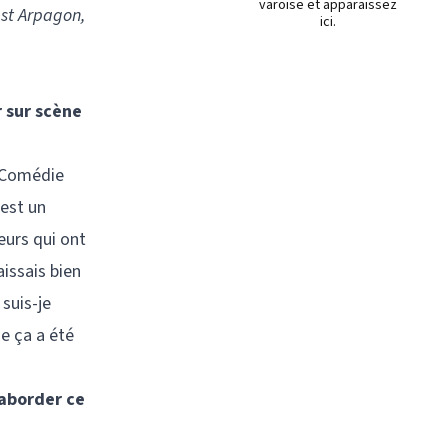
varoise et apparaissez
est Arpagon,
ici.
 sur scène
la Comédie
’est un
eurs qui ont
aissais bien
 suis-je
ue ça a été
’aborder ce