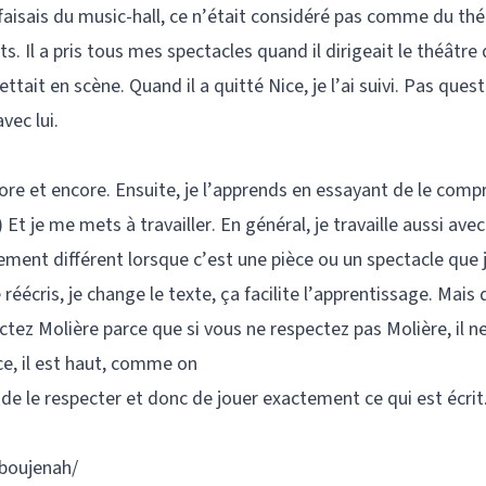
 faisais du music-hall, ce n’était considéré pas comme du thé
nts. Il a pris tous mes spectacles quand il dirigeait le théâtre
ttait en scène. Quand il a quitté Nice, je l’ai suivi. Pas ques
vec lui.
ncore et encore. Ensuite, je l’apprends en essayant de le comp
Et je me mets à travailler. En général, je travaille aussi ave
ment différent lorsque c’est une pièce ou un spectacle que j
je réécris, je change le texte, ça facilite l’apprentissage. Mai
ectez Molière parce que si vous ne respectez pas Molière, il n
ace, il est haut, comme on
 de le respecter et donc de jouer exactement ce qui est écrit
-boujenah/