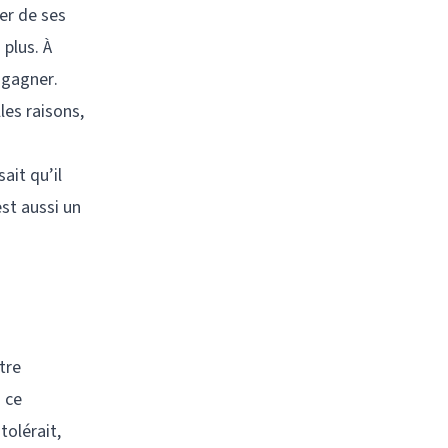
per de ses
 plus. À
e gagner.
les raisons,
ait qu’il
st aussi un
tre
s ce
tolérait,