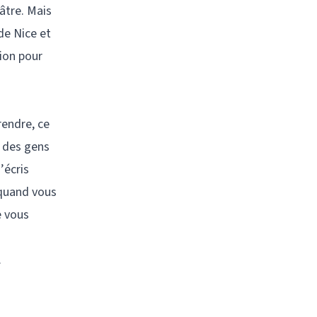
âtre. Mais
 de Nice et
tion pour
rendre, ce
c des gens
’écris
s quand vous
e vous
.