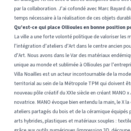
par la collaboration. J’ai cofondé avec Marc Bayard 
temps nécessaire à la réalisation de ces objets dura
Qu’est-ce qui place Ollioules en bonne position po
La ville a une forte volonté politique de valoriser les
l’intégration d’ateliers d’Art dans le centre ancien pour 
d’Art. Nous avons dans le Var des matériaux endémiq
unique au monde et sublimée à Ollioules par l’entrepris
Villa Noailles est un acteur incontournable de la mode
territorial au sein de la Métropole TPM qui doivent êtr
nouveau pôle créatif du XXIe siècle en créant MANO x 
novatrice. MANO évoque bien entendu la main, le X la 
ateliers partagés du bois et de la céramique équipés 
arts hybrides, plastiques et matériaux souples : textil
grâce aux outils numériques (impression 3D, découpe 