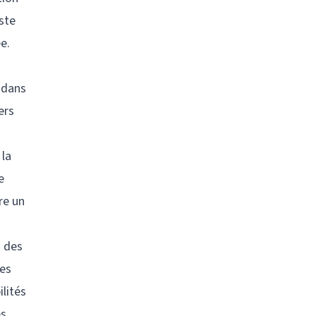
ste
e.
r dans
ers
 la
e
re un
a des
des
ilités
es