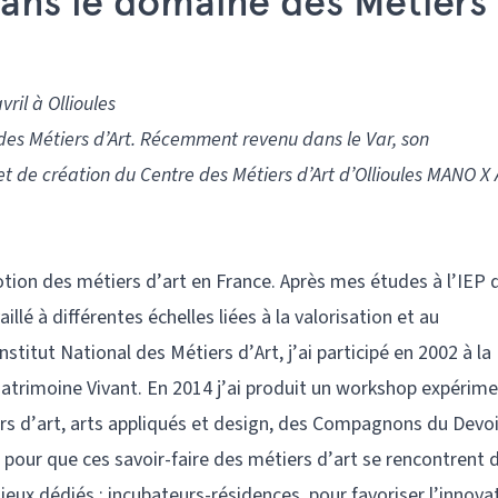
dans le domaine des Métiers
ril à Ollioules
 des Métiers d’Art. Récemment revenu dans le Var, son
jet de création du Centre des Métiers d’Art d’Ollioules MANO X
tion des métiers d’art en France. Après mes études à l’IEP d
illé à différentes échelles liées à la valorisation et au
stitut National des Métiers d’Art, j’ai participé en 2002 à la
Patrimoine Vivant. En 2014 j’ai produit un workshop expérime
rs d’art, arts appliqués et design, des Compagnons du Devoi
pour que ces savoir-faire des métiers d’art se rencontrent 
lieux dédiés : incubateurs-résidences, pour favoriser l’innova