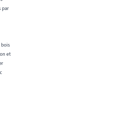
 par
 bois
lon et
er
c