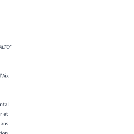
 ALTO*
’Aix
ntal
r et
dans
tion