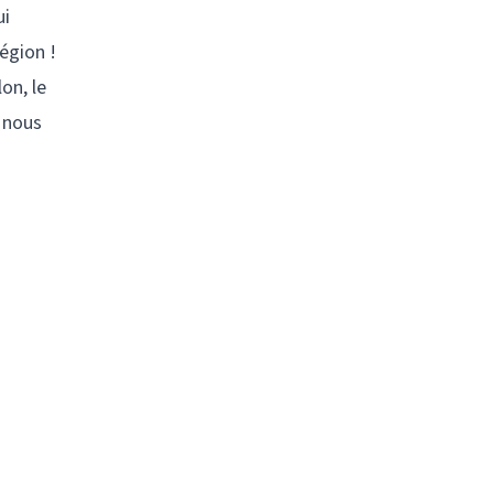
ui
région !
on, le
t nous