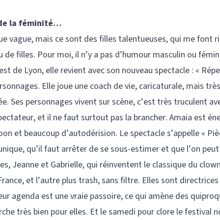
de la féminité…
e vague, mais ce sont des filles talentueuses, qui me font rir
 de filles. Pour moi, il n’y a pas d’humour masculin ou fémin
est de Lyon, elle revient avec son nouveau spectacle : « Répe
rsonnages. Elle joue une coach de vie, caricaturale, mais très
. Ses personnages vivent sur scène, c’est très truculent av
spectateur, et il ne faut surtout pas la brancher. Amaia est én
oon et beaucoup d’autodérision. Le spectacle s’appelle « Piè
ique, qu’il faut arrêter de se sous-estimer et que l’on peut 
s, Jeanne et Gabrielle, qui réinventent le classique du clown
ance, et l’autre plus trash, sans filtre. Elles sont directrice
eur agenda est une vraie passoire, ce qui amène des quiproq
he très bien pour elles. Et le samedi pour clore le festival 