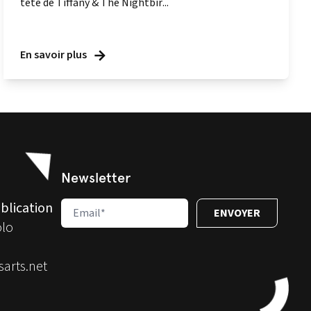
tête de Tiffany & The Nightbir...
En savoir plus
Newsletter
blication
olo
arts.net