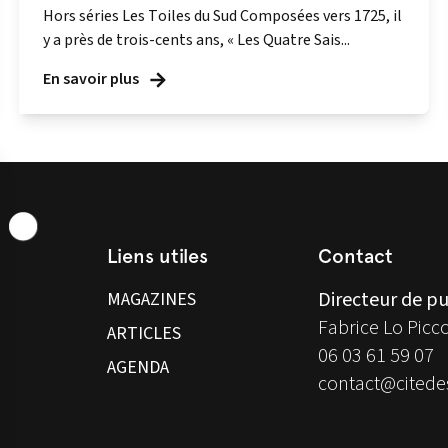
Hors séries Les Toiles du Sud Composées vers 1725, il
y a près de trois-cents ans, « Les Quatre Sais...
En savoir plus
Liens utiles
Contact
Directeur de pu
MAGAZINES
Fabrice Lo Picc
ARTICLES
06 03 61 59 07
AGENDA
contact@citedes