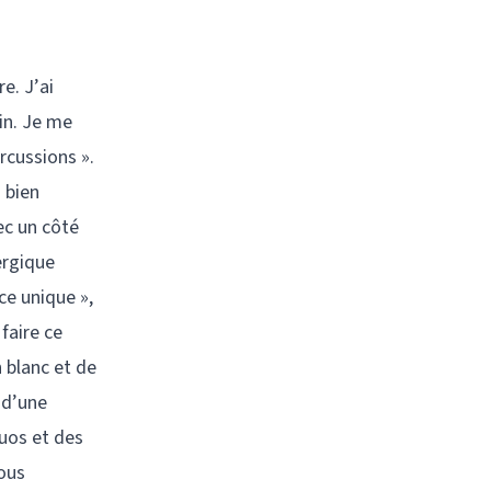
e. J’ai
in. Je me
rcussions ».
 bien
ec un côté
ergique
ce unique »,
faire ce
 blanc et de
s d’une
uos et des
nous