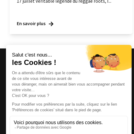
17 juillet Véritable légende du reggae roots, I...
En savoir plus
Magazine et site internet culturels varois.