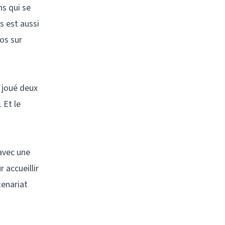
ns qui se
s est aussi
éos sur
à joué deux
 Et le
 avec une
 accueillir
tenariat