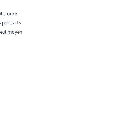
altimore
 portraits
 seul moyen