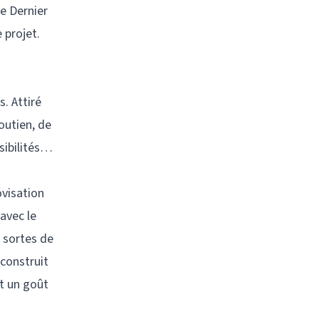
Le Dernier
 projet.
s. Attiré
soutien, de
ssibilités…
ovisation
avec le
s sortes de
 construit
et un goût