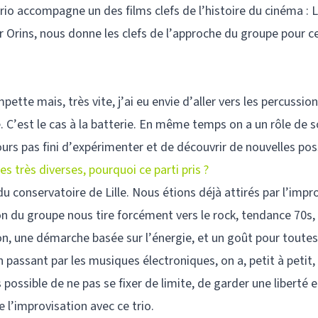
trio accompagne un des films clefs de l’histoire du cinéma : 
Orins, nous donne les clefs de l’approche du groupe pour ce
tte mais, très vite, j’ai eu envie d’aller vers les percussion
ibre. C’est le cas à la batterie. En même temps on a un rôle de 
oujours pas fini d’expérimenter et de découvrir de nouvelles po
s très diverses, pourquoi ce parti pris ?
onservatoire de Lille. Nous étions déjà attirés par l’impr
son du groupe nous tire forcément vers le rock, tendance 70s, 
ion, une démarche basée sur l’énergie, et un goût pour toute
assant par les musiques électroniques, on a, petit à petit,
possible de ne pas se fixer de limite, de garder une liberté 
 l’improvisation avec ce trio.