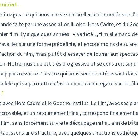
é-concert…
s images, ce qui nous a assez naturellement amenés vers l’e
ande faite par une association lilloise, Hors Cadre, et du Go
mier film il y a quelques années : « Variété », film allemand d
vailler sur une forme prédéfinie, et encore moins de suivre u
 l’action du film, mais plutôt d’essayer de fournir aux specta
ion. Notre musique est très progressive et se construit sur 
oup plus resserré. C’est ce qui nous semble intéressant dans
llèle qui va permettre d’avoir un nouveau regard sur les fil
 ?
s avec Hors Cadre et le Goethe Institut. Le film, avec ses pla
incroyable, et un retournement final, correspond finalement 
m, sans forcément suivre le découpage initial, afin de bâtir
tablissons une structure, avec quelques directions esthétiq