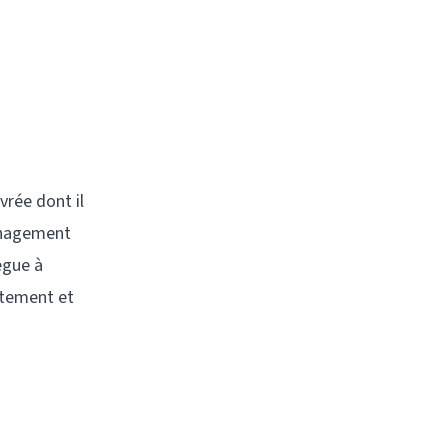
vrée dont il
ménagement
lègue à
êtement et