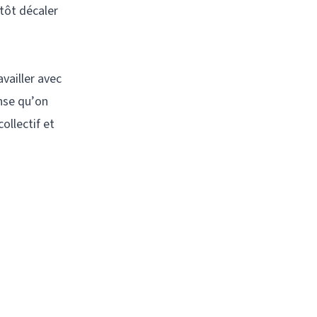
utôt décaler
vailler avec
nse qu’on
ollectif et