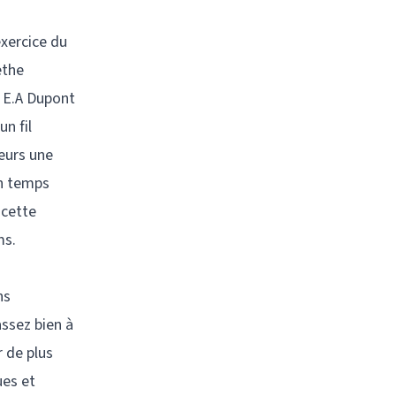
xercice du
ethe
e E.A Dupont
n fil
teurs une
un temps
 cette
ms.
ns
assez bien à
 de plus
ues et