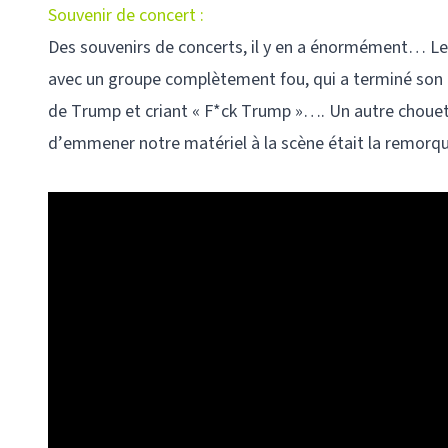
Souvenir de concert :
Des souvenirs de concerts, il y en a énormément… Le d
avec un groupe complètement fou, qui a terminé son 
de Trump et criant « F*ck Trump »…. Un autre chouett
d’emmener notre matériel à la scène était la remorq