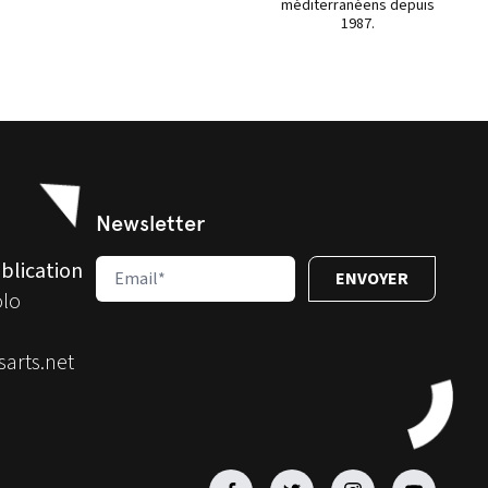
méditerranéens depuis
1987.
Newsletter
blication
olo
arts.net