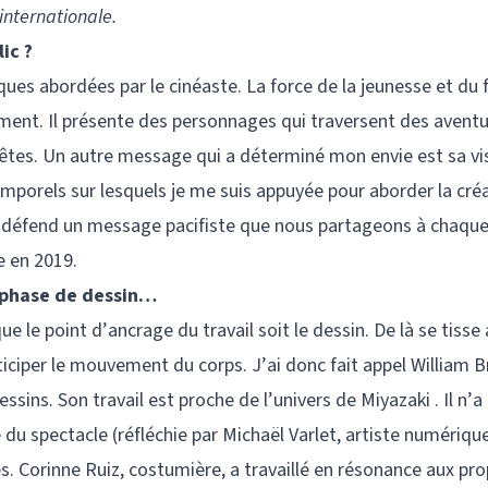
internationale.
ic ?
ues abordées par le cinéaste. La force de la jeunesse et du f
ement. Il présente des personnages qui traversent des aventu
uêtes. Un autre message qui a déterminé mon envie est sa vi
porels sur lesquels je me suis appuyée pour aborder la créa
 défend un message pacifiste que nous partageons à chaqu
e en 2019.
e phase de dessin…
ue le point d’ancrage du travail soit le dessin. De là se tisse 
ticiper le mouvement du corps. J’ai donc fait appel William B
sins. Son travail est proche de l’univers de Miyazaki . Il n’a
 du spectacle (réfléchie par Michaël Varlet, artiste numérique)
 Corinne Ruiz, costumière, a travaillé en résonance aux pro