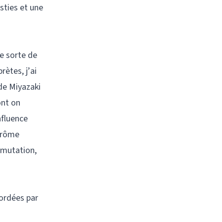
sties et une
ne sorte de
rètes, j’ai
 de Miyazaki
ont on
nfluence
Jérôme
 mutation,
bordées par