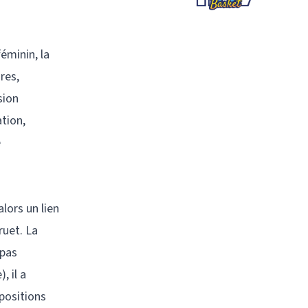
éminin, la
res,
sion
tion,
e
alors un lien
ruet. La
 pas
, il a
positions