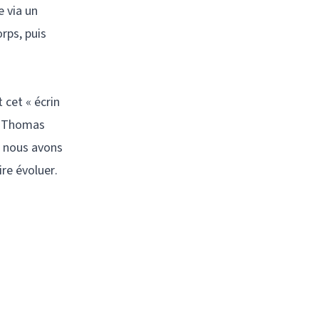
e via un
rps, puis
 cet « écrin
s, Thomas
 nous avons
re évoluer.