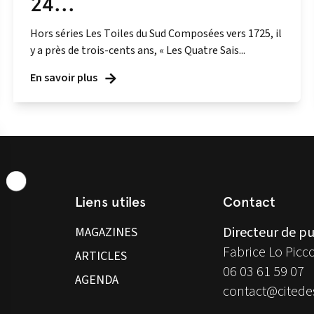
24...
Hors séries Les Toiles du Sud Composées vers 1725, il
y a près de trois-cents ans, « Les Quatre Sais...
En savoir plus
Liens utiles
Contact
Directeur de pu
MAGAZINES
Fabrice Lo Picc
ARTICLES
06 03 61 59 07
AGENDA
contact@citedes