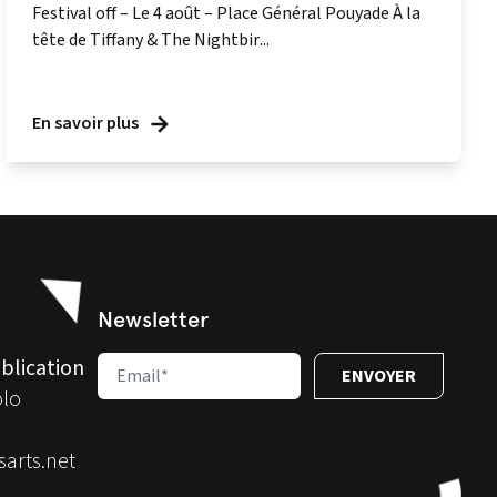
Festival off – Le 4 août – Place Général Pouyade À la
tête de Tiffany & The Nightbir...
En savoir plus
Newsletter
blication
olo
arts.net