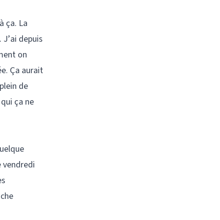
à ça. La
. J’ai depuis
ement on
ée. Ça aurait
plein de
 qui ça ne
quelque
e vendredi
es
nche