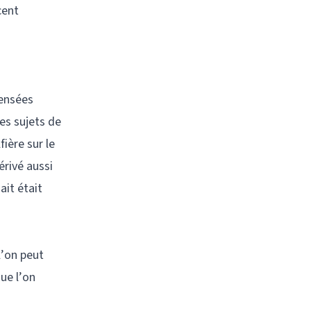
cent
pensées
es sujets de
ière sur le
érivé aussi
ait était
l’on peut
que l’on