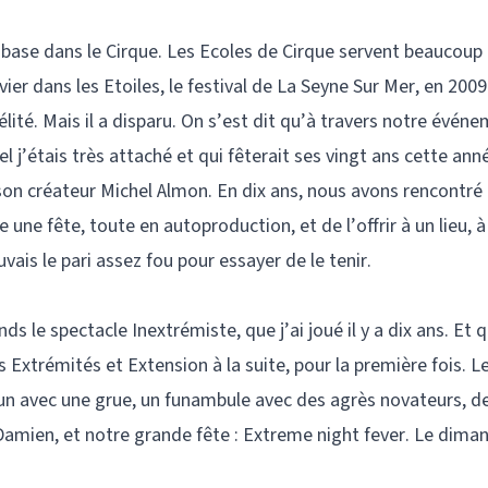
a base dans le Cirque. Les Ecoles de Cirque servent beaucoup 
ier dans les Etoiles, le festival de La Seyne Sur Mer, en 2009
élité. Mais il a disparu. On s’est dit qu’à travers notre évén
el j’étais très attaché et qui fêterait ses vingt ans cette ann
 son créateur Michel Almon. En dix ans, nous avons rencontré 
e une fête, toute en autoproduction, et de l’offrir à un lieu, à
uvais le pari assez fou pour essayer de le tenir.
ds le spectacle Inextrémiste, que j’ai joué il y a dix ans. Et 
 Extrémités et Extension à la suite, pour la première fois. L
un avec une grue, un funambule avec des agrès novateurs, d
amien, et notre grande fête : Extreme night fever. Le dima