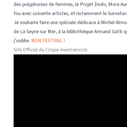
des polyphonies de femmes, le Projet Dodo, More Aur
fou avec soixante artistes, et notamment le Surnatur
Je souhaite faire une spéciale dédicace à Michel Almon,
de La Seyne sur Mer, à la bibliothèque Armand Gatti qui
j’oublie.
BON FESTIVAL !
Site Officiel du Cirque Inextremiste