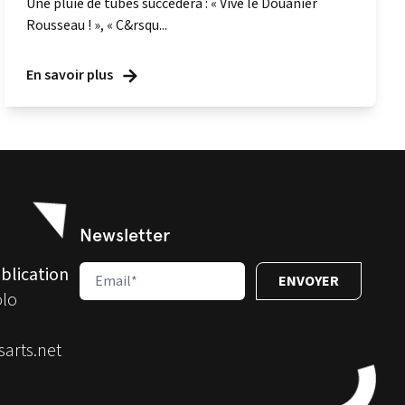
Une pluie de tubes succèdera : « Vive le Douanier
Rousseau ! », « C&rsqu...
En savoir plus
Newsletter
blication
olo
arts.net