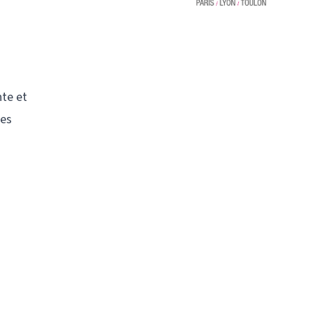
nte et
des