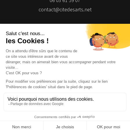
06 03 61 59 07
contact@citedesarts.net
Newsletter
Facebook
Facebook
Facebook
Facebook
© 2026 | Cité des Arts | Tous droits réservés
Termes et conditions
|
Gestion des cookies
|
Réalisation Isomorph