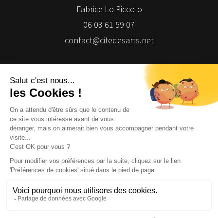
Fabrice Lo Piccolo
06 03 61 59 07
contact@citedesarts.net
Newsletter
Facebook
Facebook
Facebook
Facebook
© 2026 | Cité des Arts | Tous droits réservés
Termes et conditions
|
Gestion des cookies
|
Réalisation Isomorph