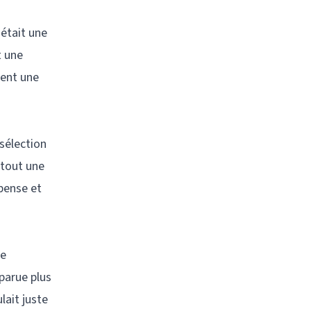
’était une
t une
sent une
sélection
 tout une
spense et
ne
parue plus
lait juste