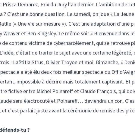
ec Prisca Demarez, Prix du Jury l’an dernier. L’ambition de c
 ? C’est une bonne question. Le samedi, on joue « La Jeune F
Batlle (« Une Vie sur mesure »). C’est une adaptation d’une p
y Weaver et Ben Kingsley. Le même soir « Bienvenue dans le
ce de contenu victime de cyberharcèlement, qui se retrouve 
’idée, c’était de traiter le sujet avec une certaine légèreté,
trois : Laëtitia Strus, Olivier Troyon et moi. Dimanche, « Deni
 spectacle a été élu deux fois meilleur spectacle du Off d’Avig
certant, impossible à décrire mais totalement captivant. Et po
tre fictive entre Michel Polnareff et Claude François, qui doi
laude sera électrocuté et Polnareff… deviendra un con. C’est
 et c’est parfait juste avant la cérémonie de remise des prix 
défends-tu ?