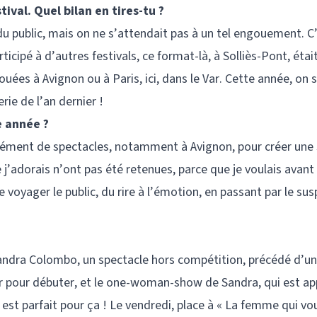
tival. Quel bilan en tires-tu ?
du public, mais on ne s’attendait pas à un tel engouement. C
icipé à d’autres festivals, ce format-là, à Solliès-Pont, étai
jouées à Avignon ou à Paris, ici, dans le Var. Cette année, on 
rie de l’an dernier !
 année ?
mément de spectacles, notamment à Avignon, pour créer une 
 j’adorais n’ont pas été retenues, parce que je voulais avant
re voyager le public, du rire à l’émotion, en passant par le su
 Sandra Colombo, un spectacle hors compétition, précédé d’u
 pour débuter, et le one-woman-show de Sandra, qui est ap
est parfait pour ça ! Le vendredi, place à « La femme qui vou