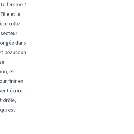
ette femme ?
ille et la
ièce culte
 secteur
plongée dans
 et beaucoup
se
non, et
ur finir en
vent écrire
 drôle,
qui est