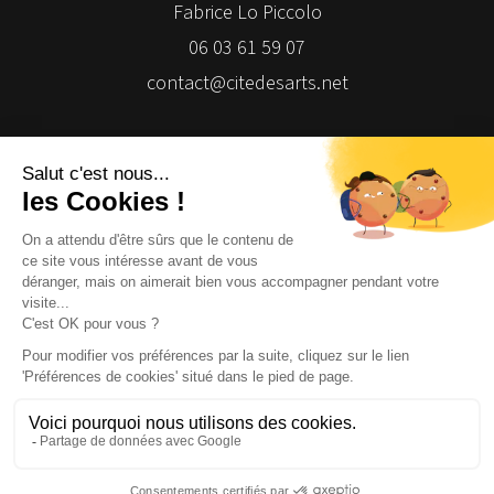
Fabrice Lo Piccolo
06 03 61 59 07
contact@citedesarts.net
Newsletter
Facebook
Facebook
Facebook
Facebook
© 2026 | Cité des Arts | Tous droits réservés
Termes et conditions
|
Gestion des cookies
|
Réalisation Isomorph