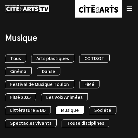
Musique
Tous
Arts plastiques
CC TISOT
Cinéma
Danse
Festival de Musique Toulon
FiMé
FiMé 2025
Les Voix Animées
Littérature & BD
Musique
Société
Spectacles vivants
Toute disciplines