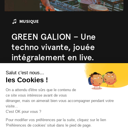
MUSIQUE
GREEN GALION – Une
techno vivante, jouée
intégralement en live.
Hors-Série Cinéma en Liberté 2026 Entre
psytrance, techno mélodique et improvisation,
Sébastien Arcos et Sébastien Roax proposent
une expérience hybri...
En savoir plus