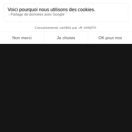
MUSIQUE
CLINTON FEARON – Sans
amour, on ne peut aller
nulle part.
En concert à Couleurs Urbaines à La Seyne le 6
juin 2026 Figure majeure du reggae roots,
bassiste et chanteur, depuis plus de cinquante
ans, Cl...
En savoir plus