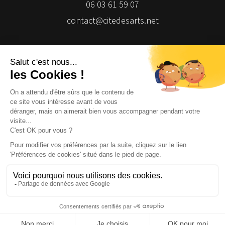
06 03 61 59 07
contact@citedesarts.net
Newsletter
Facebook
Facebook
Facebook
Facebook
© 2026 | Cité des Arts | Tous droits réservés
Termes et conditions
|
Gestion des cookies
|
Réalisation Isomorph