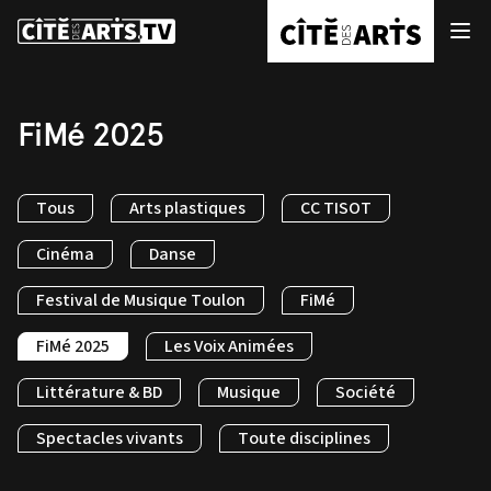
FiMé 2025
Tous
Arts plastiques
CC TISOT
Cinéma
Danse
Festival de Musique Toulon
FiMé
FiMé 2025
Les Voix Animées
Littérature & BD
Musique
Société
Spectacles vivants
Toute disciplines