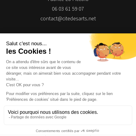
06 03 61 59 07
contact@citedesarts.net
Newsletter
Facebook
Facebook
Facebook
Facebook
© 2026 | Cité des Arts | Tous droits réservés
Termes et conditions
|
Gestion des cookies
|
Réalisation Isomorph