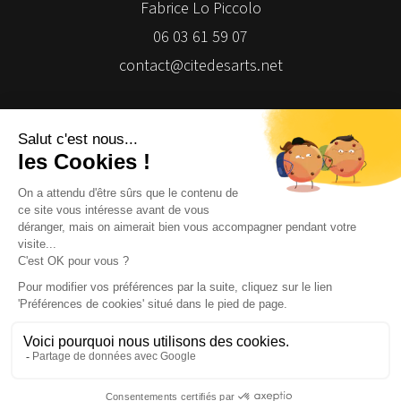
Fabrice Lo Piccolo
06 03 61 59 07
contact@citedesarts.net
Newsletter
Facebook
Facebook
Facebook
Facebook
© 2026 | Cité des Arts | Tous droits réservés
Termes et conditions
|
Gestion des cookies
|
Réalisation Isomorph