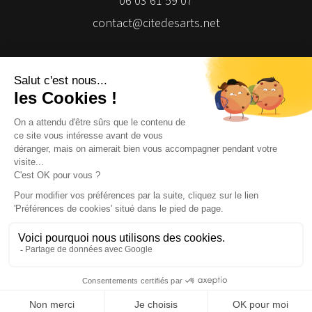
06 03 61 59 07
contact@citedesarts.net
Newsletter
Facebook
Facebook
Facebook
Facebook
© 2026 | Cité des Arts | Tous droits réservés
Termes et conditions
|
Gestion des cookies
|
Réalisation Isomorph