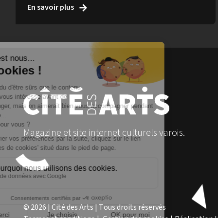
En savoir plus
Magazine et site internet culturels varois.
© 2026 | Cité des Arts | Tous droits réservés