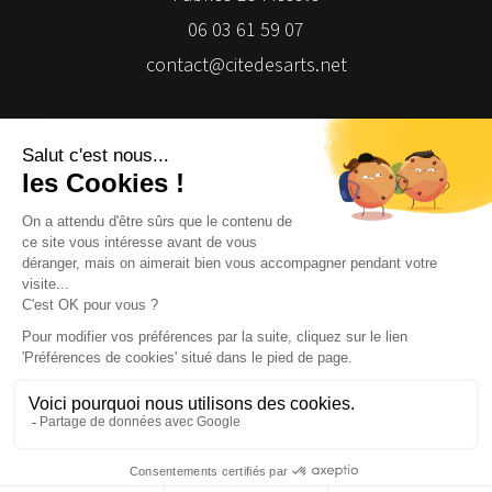
06 03 61 59 07
contact@citedesarts.net
Newsletter
Facebook
Facebook
Facebook
Facebook
© 2026 | Cité des Arts | Tous droits réservés
Termes et conditions
|
Gestion des cookies
|
Réalisation Isomorph