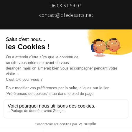
06 03 61 59 07
contact@citedesarts.net
Newsletter
Facebook
Facebook
Facebook
Facebook
© 2026 | Cité des Arts | Tous droits réservés
Termes et conditions
|
Gestion des cookies
|
Réalisation Isomorph