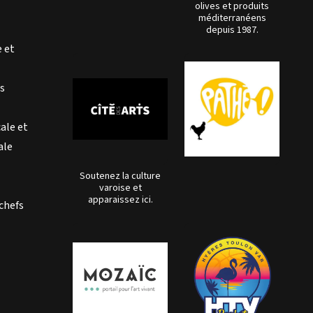
olives et produits
méditerranéens
depuis 1987.
e et
es
cale et
ale
Soutenez la culture
varoise et
apparaissez ici.
 chefs