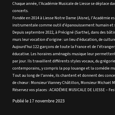
Chaque année, l’Académie Musicale de Liesse se déplace dan
concerts.
Fondée en 2014 à Liesse Notre Dame (Aisne), l’Académie est 
instrumentale comme outil d’épanouissement humain et sp
Depuis septembre 2022, à Précigné (Sarthe), dans des bâtim
murs leur vocation d’origine : un lieu d’éducation, de culture
Aujourd’hui 122 garçons de toute la France et de l’étranger,
éducative. Les horaires aménagés musique leur permettent
par jour. Ils travaillent différents styles vocaux, du grégor
contemporains, y compris la pop louange et la comédie mu
Tout au long de l’année, ils chantent et donnent des concer
de chœur : Monsieur Vianney Châtillon, Monsieur Michaël M
Réservez vos places :
ACADÉMIE MUSICALE DE LIESSE – Fest
Publié le 17 novembre 2023