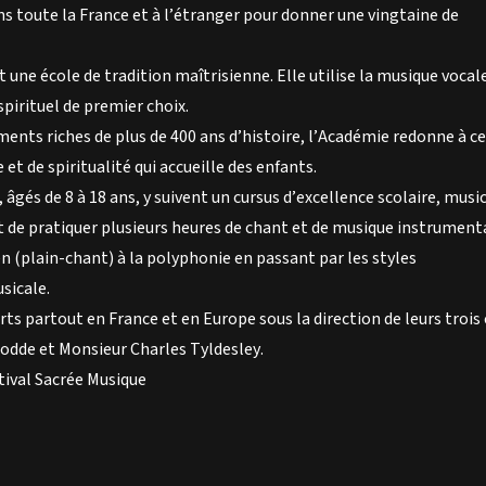
s toute la France et à l’étranger pour donner une vingtaine de
une école de tradition maîtrisienne. Elle utilise la musique vocal
irituel de premier choix.
ents riches de plus de 400 ans d’histoire, l’Académie redonne à c
 et de spiritualité qui accueille des enfants.
 âgés de 8 à 18 ans, y suivent un cursus d’excellence scolaire, musi
 de pratiquer plusieurs heures de chant et de musique instrument
ien (plain-chant) à la polyphonie en passant par les styles
sicale.
ts partout en France et en Europe sous la direction de leurs trois
odde et Monsieur Charles Tyldesley.
ival Sacrée Musique