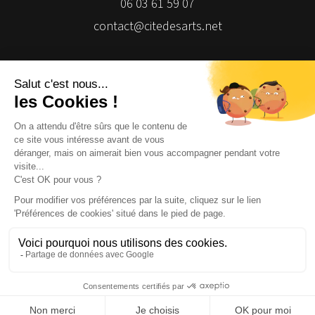
06 03 61 59 07
contact@citedesarts.net
Newsletter
Facebook
Facebook
Facebook
Facebook
© 2026 | Cité des Arts | Tous droits réservés
Termes et conditions
|
Gestion des cookies
|
Réalisation Isomorph