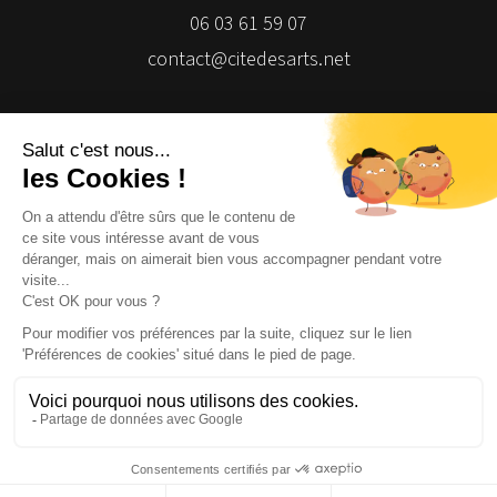
06 03 61 59 07
contact@citedesarts.net
Newsletter
Facebook
Facebook
Facebook
Facebook
© 2026 | Cité des Arts | Tous droits réservés
Termes et conditions
|
Gestion des cookies
|
Réalisation Isomorph