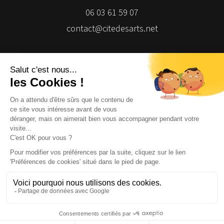
06 03 61 59 07
contact@citedesarts.net
Newsletter
Facebook
Facebook
Facebook
Facebook
© 2026 | Cité des Arts | Tous droits réservés
Termes et conditions
|
Gestion des cookies
|
Réalisation Isomorph