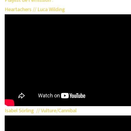
Playlist de l’émission :
Heartachers // Luca Wilding
Isabel Sörling // Vulture/Cannibal