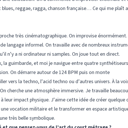
é : blues, reggae, ragga, chanson française… Ce qui me plaît 
approche très cinématographique. On improvise énormément.
de langage informel. On travaille avec de nombreux instrum
u’il n’y a ni ordinateur ni samples. On joue tout en direct.
ix, la guimbarde, et moi je navigue entre quatre synthétiseurs
sion. On démarre autour de 124 BPM puis on monte
er vers la techno, l’acid techno ou d’autres univers. À la voix
. On cherche une atmosphère immersive. Je travaille beaucou
 à leur impact physique. J’aime cette idée de créer quelque
t une vocation militaire et le transformer en espace artistiqu
 une très belle symbolique.
 et que pensez-vous de l’art du court métrage ?