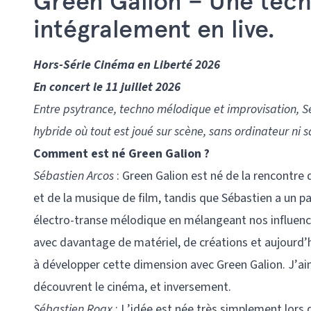
Green Galion – Une tech
intégralement en live.
Hors-Série Cinéma en Liberté 2026
En concert le 11 juillet 2026
Entre psytrance, techno mélodique et improvisation, 
hybride où tout est joué sur scène, sans ordinateur ni 
Comment est né Green Galion ?
Sébastien Arcos
: Green Galion est né de la rencontre
et de la musique de film, tandis que Sébastien a un p
électro-transe mélodique en mélangeant nos influence
avec davantage de matériel, de créations et aujourd’h
à développer cette dimension avec Green Galion. J’ai
découvrent le cinéma, et inversement.
Sébastien Roax
: L’idée est née très simplement lors