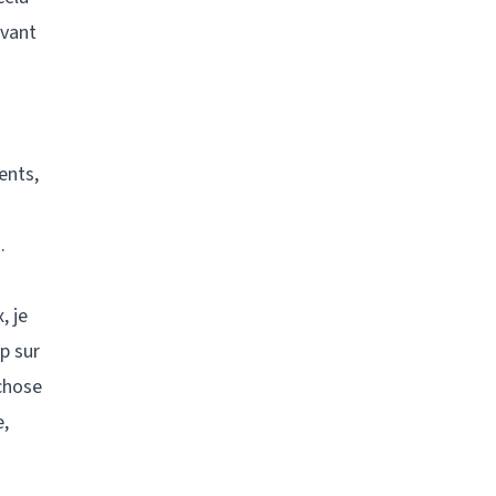
avant
ents,
.
, je
p sur
 chose
e,