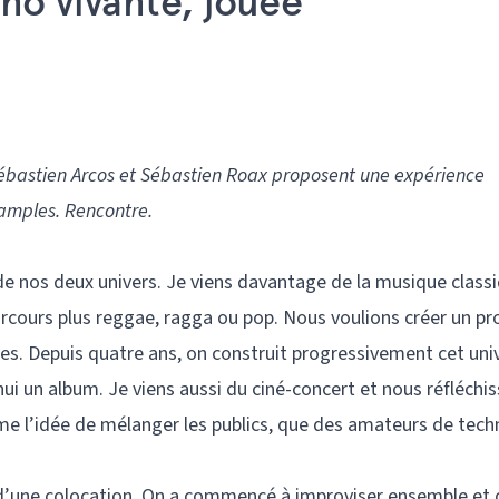
no vivante, jouée
Sébastien Arcos et Sébastien Roax proposent une expérience
samples. Rencontre.
 de nos deux univers. Je viens davantage de la musique class
arcours plus reggae, ragga ou pop. Nous voulions créer un pr
s. Depuis quatre ans, on construit progressivement cet univ
ui un album. Je viens aussi du ciné-concert et nous réfléchi
me l’idée de mélanger les publics, que des amateurs de tech
 d’une colocation. On a commencé à improviser ensemble et 