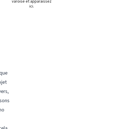
varoise et apparaissez
ici.
ique
ojet
ers,
ssons
no
cela