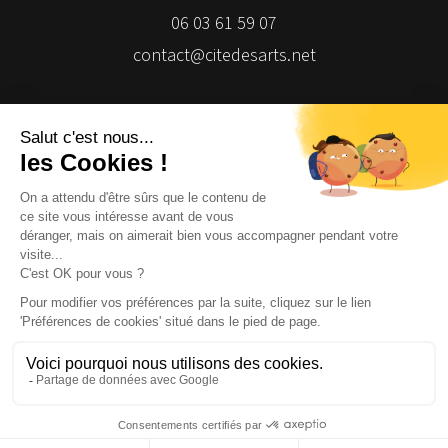
06 03 61 59 07
contact@citedesarts.net
Newsletter
Facebook
Facebook
Facebook
Facebook
© 2026 | Cité des Arts | Tous droits réservés
Termes et conditions
|
Gestion des cookies
|
Réalisation Isomorph