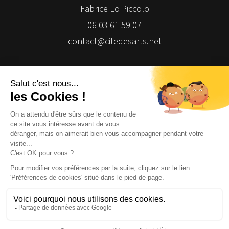
Fabrice Lo Piccolo
06 03 61 59 07
contact@citedesarts.net
Newsletter
Facebook
Facebook
Facebook
Facebook
© 2026 | Cité des Arts | Tous droits réservés
Termes et conditions
|
Gestion des cookies
|
Réalisation Isomorph