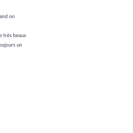
uand on
e très beaux
oujours un