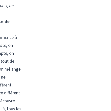
ue », un
te de
ommencé à
iste, on
mpte, on
s tout de
 On mélange
 ne
férent,
ce différent
 découvre
Là, tous les