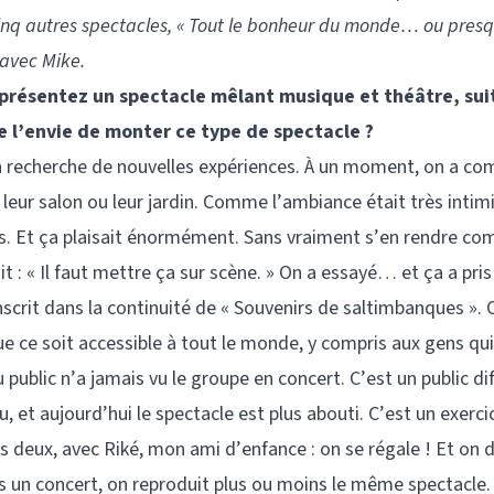
cinq autres spectacles, « Tout le bonheur du monde… ou presq
 avec Mike.
 présentez un spectacle mêlant musique et théâtre, sui
 l’envie de monter ce type de spectacle ?
s en recherche de nouvelles expériences. À un moment, on a c
 leur salon ou leur jardin. Comme l’ambiance était très intim
s. Et ça plaisait énormément. Sans vraiment s’en rendre co
it : « Il faut mettre ça sur scène. » On a essayé… et ça a pri
scrit dans la continuité de « Souvenirs de saltimbanques ».
e ce soit accessible à tout le monde, y compris aux gens qui
 public n’a jamais vu le groupe en concert. C’est un public dif
 et aujourd’hui le spectacle est plus abouti. C’est un exerci
es deux, avec Riké, mon ami d’enfance : on se régale ! Et on
ans un concert, on reproduit plus ou moins le même spectacle. 