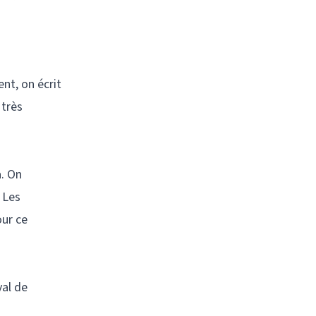
nt, on écrit
 très
a. On
 Les
our ce
val de